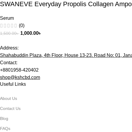
SWANEVE Everyday Propolis Collagen Ampo
Serum
(0)
1,000.00
৳
1,500.00
৳
Address:
Shahabuddin Plaza, 4th Floor, House 13-23. Road No: 01, Ja
Contact:
+8801958-420402
shop
@kshcbd.com
Useful Links
About Us
Contact Us
Blog
FAQs