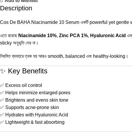
Add to wishlist
Description
Cos De BAHA Niacinamide 10 Serum একটি powerful yet gentle water-b
এতে রয়েছে
Niacinamide 10%
,
Zinc PCA 1%
,
Hyaluronic Acid
এব
sticky অনুভূতি দেয় না।
নিয়মিত ব্যবহারে ত্বক হয় আরও smooth, balanced এবং healthy-looking।
✨ Key Benefits
✅ Excess oil control
✅ Helps minimize enlarged pores
✅ Brightens and evens skin tone
✅ Supports acne-prone skin
✅ Hydrates with Hyaluronic Acid
✅ Lightweight & fast absorbing