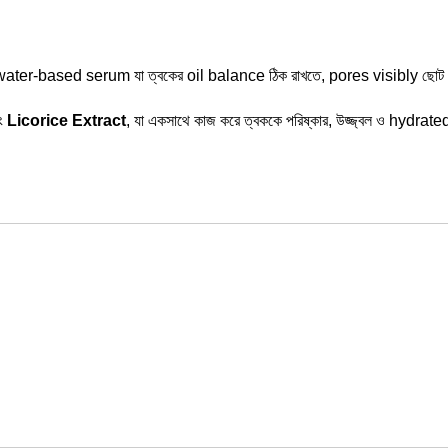
ased serum যা ত্বকের oil balance ঠিক রাখতে, pores visibly ছোট দেখ
ং
Licorice Extract
, যা একসাথে কাজ করে ত্বককে পরিষ্কার, উজ্জ্বল ও hydrate