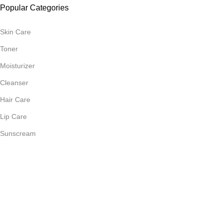
Popular Categories
Skin Care
Toner
Moisturizer
Cleanser
Hair Care
Lip Care
Sunscream
Join Our Mailing List
Receive any latest updates and promotions.
Will be used in accordance with our
Privacy Policy