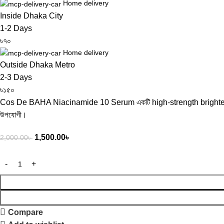
Home delivery
Inside Dhaka City
1-2 Days
৳৭০
Home delivery
Outside Dhaka Metro
2-3 Days
৳১৫০
Cos De BAHA Niacinamide 10 Serum একটি high-strength brightening ser
উপযোগী।
1,500.00
৳
2,000.00
৳
Compare