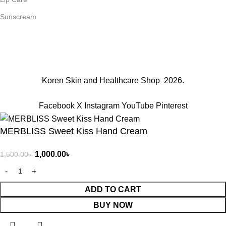
Sunscream
Join Our Mailing List
Receive any latest updates and promotions.
Will be used in accordance with our
Privacy Policy
Koren Skin and Healthcare Shop
2026.
Facebook
X
Instagram
YouTube
Pinterest
MERBLISS Sweet Kiss Hand Cream
1,000.00
৳
1,500.00
৳
ADD TO CART
BUY NOW